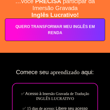
…você
PRECISA
participar da
Imersão Gravada
Inglês Lucrativo!
QUERO TRANSFORMAR MEU INGLÊS EM
RENDA
Comece seu
aqui:
aprendizado
✅ Acesso à
Imersão Gravada de Tradução
INGLÊS LUCRATIVO
✅
15 dias de acesso:
Libere seu acesso