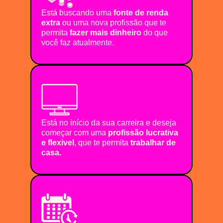
Está buscando uma
fonte de renda
extra
ou uma nova profissão que te
permita
fazer mais dinheiro
do que
você faz atualmente.
Está no início da sua carreira e deseja
começar com uma
profissão lucrativa
e flexivel
, que te permita
trabalhar de
casa.