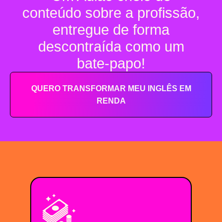
conteúdo sobre a profissão,
entregue de forma
descontraída como um
bate-papo!
QUERO TRANSFORMAR MEU INGLÊS EM
RENDA