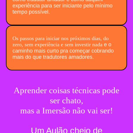
experiência para ser iniciante pelo mínimo
tempo possível.
Os passos para iniciar nos próximos dias, do
zero, sem experiência e sem investir nada
e o
caminho mais curto pra começar cobrando
mais do que tradutores amadores.
Aprender coisas técnicas pode
ser chato,
mas a Imersão não vai ser!
Um Aulão cheio de