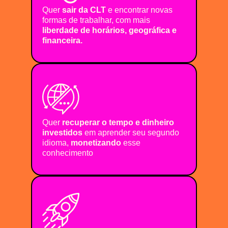
Quer
sair da CLT
e encontrar novas
formas de trabalhar, com mais
liberdade de horários, geográfica e
financeira.
Quer
recuperar o tempo e dinheiro
investidos
em aprender seu segundo
idioma,
monetizando
esse
conhecimento