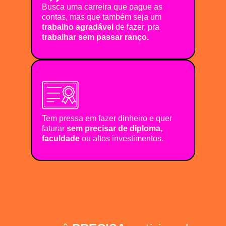
Busca uma carreira que pague as
contas, mas que também seja um
trabalho agradável
de fazer, pra
trabalhar sem passar ranço.
Tem pressa em fazer dinheiro e quer
faturar
sem precisar de diploma,
faculdade
ou altos investimentos.