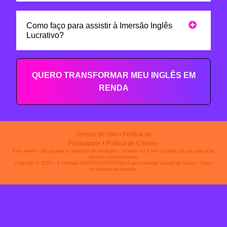
Como faço para assistir à Imersão Inglês
Lucrativo?
QUERO TRANSFORMAR MEU INGLÊS EM
RENDA
Termos de Uso
•
Política de
Privacidade
•
Política de Cookies
Este evento não garante a obtenção de resultados. Apenas você tem controle da sua aplicação
desses conhecimentos.
Copyright © 2025 – A Imersão INGLÊS LUCRATIVO é um conteúdo autoral da Naluzz. Todos
os direitos reservados.