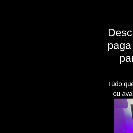
Descu
paga
pa
Tudo que
ou ava