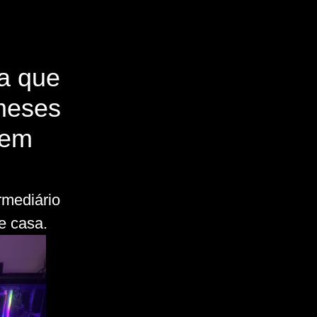
ta que
meses
bem
rmediário
e casa.