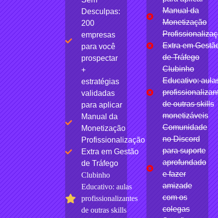
Manual da
Desculpas:
Monetização
200
Profissionaliza
empresas
Extra em Gestã
para você
de Tráfego
prospectar
Clubinho
+
Educativo: aula
estratégias
profissionalizan
validadas
de outras skills
para aplicar
monetizáveis
Manual da
Comunidade
Monetização
no Discord
Profissionalização
para suporte
Extra em Gestão
aprofundado
de Tráfego
e fazer
Clubinho
amizade
Educativo: aulas
com os
profissionalizantes
colegas
de outras skills