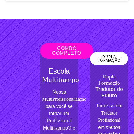
COMBO
COMPLETO
DUPLA
FORMAÇÃO
Escola
Dupla
Multitrampo
Formação
Tradutor do
Nossa
Futuro
MultiProfissionalização
Torne-se um
para você se
Tradutor
tornar um
Profissional
Profissional
em
menos
Multitrampo® e