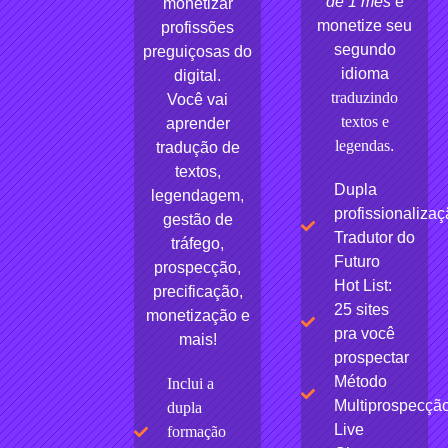
de 1 mês
e
monetizar
monetize seu
profissões
segundo
preguiçosas do
idioma
digital.
traduzindo
Você vai
textos e
aprender
legendas
.
tradução de
textos,
Dupla
legendagem,
profissionaliza
gestão de
Tradutor do
tráfego,
Futuro
prospecção,
Hot List:
precificação,
25 sites
monetização e
pra você
mais!
prospectar
Método
Inclui a
Multiprospecçã
dupla
Live
formação