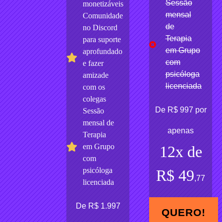
Sessão
monetizáveis
mensal
Comunidade
de
no Discord
Terapia
para suporte
em Grupo
aprofundado
com
e fazer
psicóloga
amizade
licenciada
com os
colegas
De R$ 997 por
Sessão
mensal de
apenas
Terapia
em Grupo
12x de
com
psicóloga
R$ 49
,77
licenciada
De R$ 1.997
QUERO!