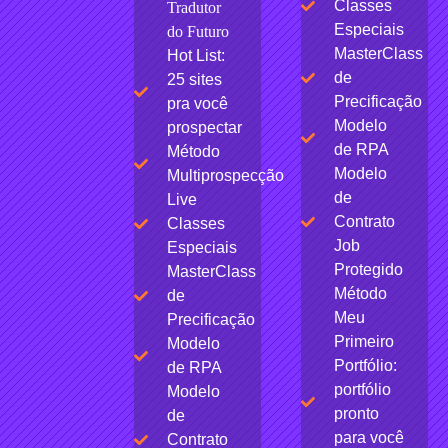
Classes
Tradutor
Especiais
do Futuro
MasterClass
Hot List:
de
25 sites
Precificação
pra você
Modelo
prospectar
de RPA
Método
Modelo
Multiprospecção
de
Live
Contrato
Classes
Job
Especiais
Protegido
MasterClass
Método
de
Meu
Precificação
Primeiro
Modelo
Portfólio:
de RPA
portfólio
Modelo
pronto
de
para você
Contrato