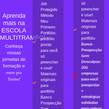
só
Job
preencher
Protegido
Aprenda
e usar!
Método
Materiais
Meu
mais na
originais
Primeiro
ESCOLA
para
Portfólio:
MULTITRAMPO!
portfólio
portfólio
Banco
pronto
Conheça
Prospecção
para você
nossas
Sem
só
jornadas de
Desculpas:
preencher
formação e
200
e usar!
entre pra
empresas
Materiais
Turma!
para você
originais
prospectar
para
+
portfólio
estratégias
Banco
validadas
Prospecção
para aplicar
Sem